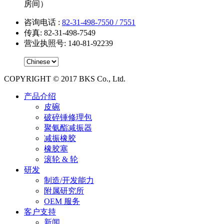
房间）
咨询电话
:
82-31-498-7550 /
7551
传真: 82-31-498-7549
营业执照号: 140-81-92239
COPYRIGHT © 2017 BKS Co., Ltd.
Close
产品介绍
Menu
皮碗
破碎锤修理包
聚氨酯减振器
减振橡胶
橡胶塞
滚轮 & 轮
研发
制造/开发能力
附属研究所
OEM 服务
客户支持
新闻