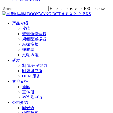
Skip
Hit enter to search or ESC to close
to
Close
main
Search
content
search
Menu
产品介绍
皮碗
破碎锤修理包
聚氨酯减振器
减振橡胶
橡胶塞
滚轮 & 轮
研发
制造/开发能力
附属研究所
OEM 服务
客户支持
新闻
宣传册
咨询及申请
公司介绍
问候语